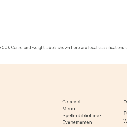
G). Genre and weight labels shown here are local classifications
Concept
O
Menu
T
Spellenbibliotheek
W
Evenementen