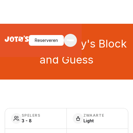
Alan and Bobby's Block
Reserveren
and Guess
SPELERS
ZWAARTE
3 - 8
Light