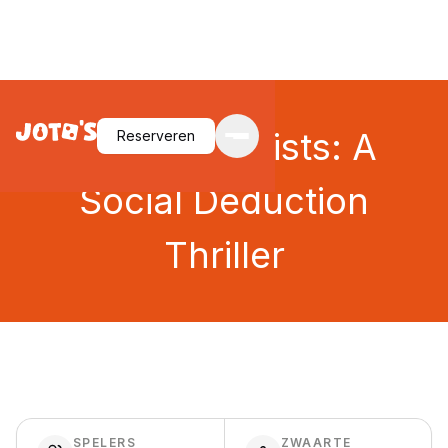
Among Cultists: A
Reserveren
Social Deduction
Thriller
SPELERS
ZWAARTE