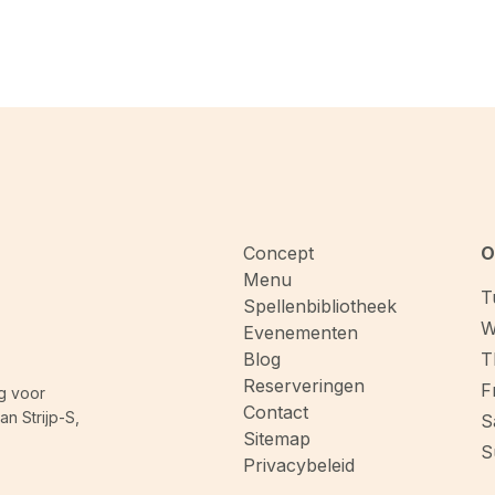
Concept
O
Menu
T
Spellenbibliotheek
W
Evenementen
Blog
T
Reserveringen
F
g voor
Contact
n Strijp-S,
S
Sitemap
S
Privacybeleid