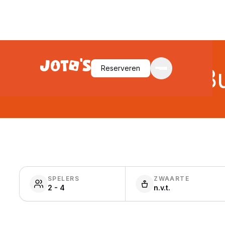
Reserveren
Bu
SPELERS
ZWAARTE
2 - 4
n.v.t.