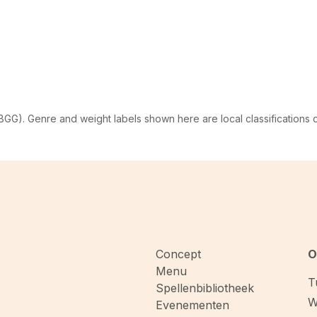
G). Genre and weight labels shown here are local classifications
Concept
O
Menu
T
Spellenbibliotheek
W
Evenementen