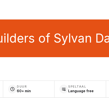
ilders of Sylvan D
DUUR
SPELTAAL
60+ min
Language free