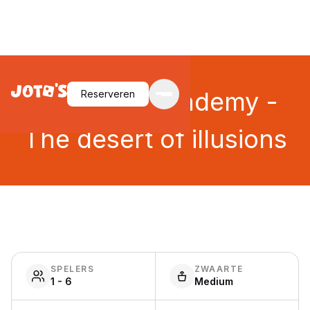
Dungeon Academy -
Reserveren
The desert of illusions
SPELERS
ZWAARTE
1 - 6
Medium