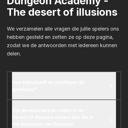
Dungeon Academy -
The desert of illusions
We verzamelen alle vragen die jullie spelers ons
hebben gesteld en zetten ze op deze pagina,
zodat we de antwoorden met iedereen kunnen
delen.
Hoe beïnvloedt de zandloper de
gameplay?
De zandloper voegt een gevoel van urgentie en
hectische besluitvorming toe terwijl je tegen de
Zijn de monsters en vallen in de
klok racet om je dobbelstenen te rangschikken.
Desert of Illusions anders dan die in
Het zorgt ervoor dat elke ronde snel en
het basisspel van Dungeon