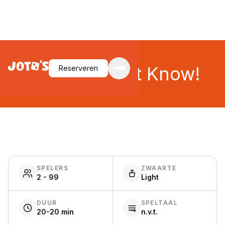
I Wish I Didn't Know!
Reserveren
SPELERS
ZWAARTE
2 - 99
Light
DUUR
SPELTAAL
20-20 min
n.v.t.