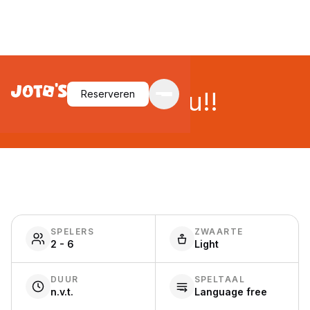
Mau Mau!!
Reserveren
SPELERS
ZWAARTE
2 - 6
Light
DUUR
SPELTAAL
n.v.t.
Language free