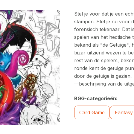
Stel je voor dat je een ec
stampen. Stel je nu voor d
forensisch tekenaar. Dat i
spelen van het hectische
bekend als "de Getuige", 
bizar uitziend wezen te b
rest van de spelers, beke
ronde kent de getuige pun
door de getuige is gezien
—beschrijving van de uitg
BGG-categorieën:
Card Game
Fantasy