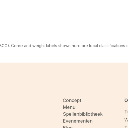
G). Genre and weight labels shown here are local classifications
Concept
O
Menu
T
Spellenbibliotheek
W
Evenementen
Blog
T