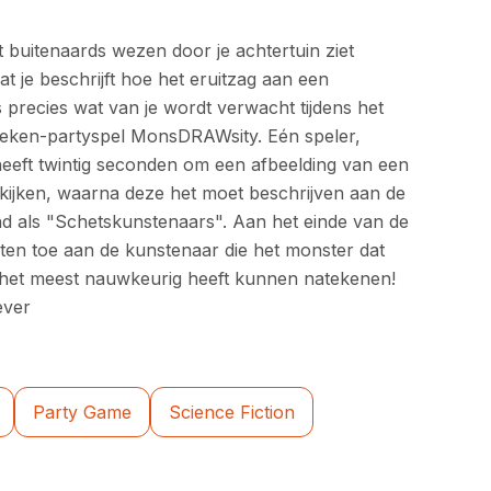
ht buitenaards wezen door je achtertuin ziet
at je beschrijft hoe het eruitzag aan een
s precies wat van je wordt verwacht tijdens het
 teken-partyspel MonsDRAWsity. Eén speler,
heeft twintig seconden om een afbeelding van een
ekijken, waarna deze het moet beschrijven aan de
nd als "Schetskunstenaars". Aan het einde van de
ten toe aan de kunstenaar die het monster dat
, het meest nauwkeurig heeft kunnen natekenen!
ever
Party Game
Science Fiction