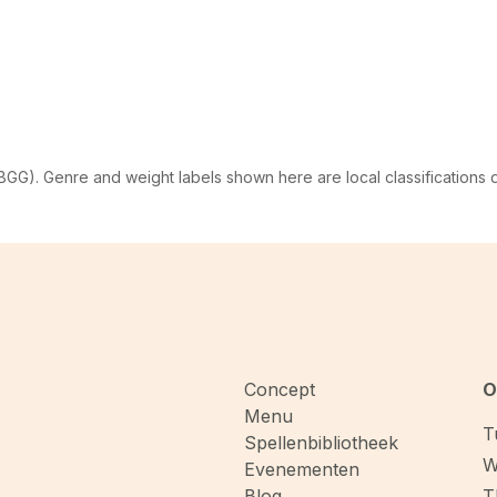
G). Genre and weight labels shown here are local classifications
Concept
O
Menu
T
Spellenbibliotheek
W
Evenementen
Blog
T