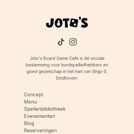
of het bereiken van bepaalde posities op het
speelbord. Elke evenementkaart zal duidelijk
maken hoe je deze activeert.
Joto's Board Game Cafe is dé sociale
bestemming voor bordspelliefhebbers en
goed gezelschap in het hart van Strijp-S,
Eindhoven.
Concept
Menu
Spellenbibliotheek
Evenementen
Blog
Reserveringen