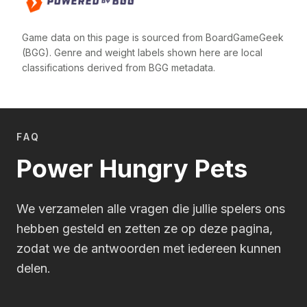
Game data on this page is sourced from BoardGameGeek
(BGG). Genre and weight labels shown here are local
classifications derived from BGG metadata.
FAQ
Power Hungry Pets
We verzamelen alle vragen die jullie spelers ons
hebben gesteld en zetten ze op deze pagina,
zodat we de antwoorden met iedereen kunnen
delen.