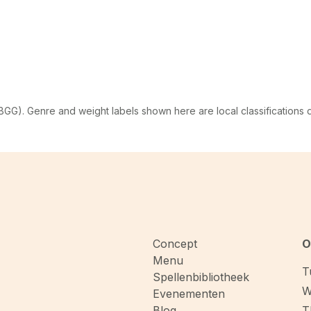
G). Genre and weight labels shown here are local classifications
Concept
O
Menu
T
Spellenbibliotheek
W
Evenementen
Blog
T