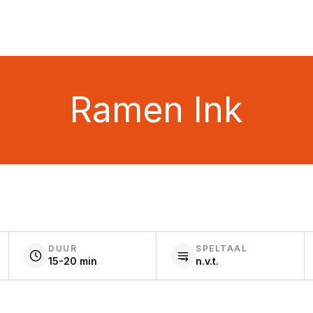
Ramen Ink
DUUR
SPELTAAL
15-20 min
n.v.t.