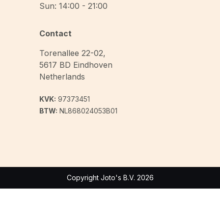
Sun: 14:00 - 21:00
Contact
Torenallee 22-02
,
5617 BD
Eindhoven
Netherlands
KVK:
97373451
BTW:
NL868024053B01
Copyright Joto's B.V. 2026