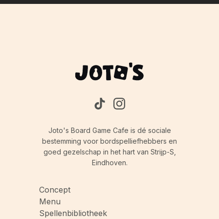
spel met meerdere spelers, creëren sommige
spelers varianten voor solo-ervaringen door
meerdere dorpsbewoners te besturen.
Joto's Board Game Cafe is dé sociale
bestemming voor bordspelliefhebbers en
goed gezelschap in het hart van Strijp-S,
Eindhoven.
Concept
Menu
Spellenbibliotheek