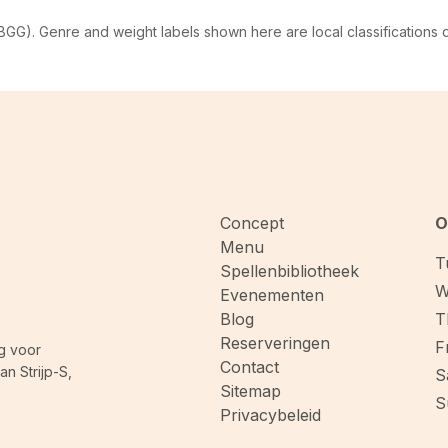
G). Genre and weight labels shown here are local classifications
Concept
O
Menu
T
Spellenbibliotheek
W
Evenementen
Blog
T
Reserveringen
F
g voor
Contact
n Strijp-S,
S
Sitemap
S
Privacybeleid